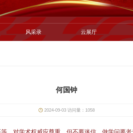
风采录
云展厅
何国钟
2024-09-03
访问量：
1058
平等。对学术权威应尊重，但不要迷信。做学问要老