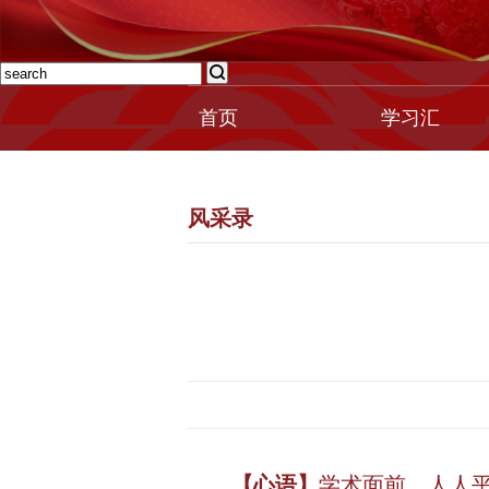
首页
学习汇
风采录
【心语】
学术面前，人人