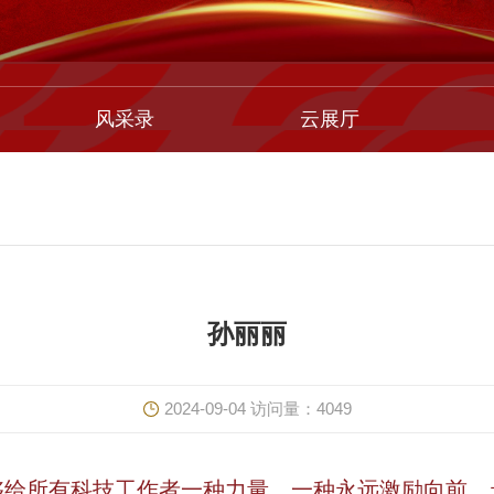
风采录
云展厅
孙丽丽
2024-09-04
访问量：
4049
够给所有科技工作者一种力量，一种永远激励向前、