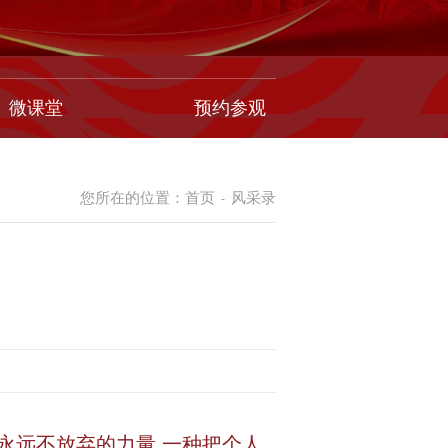
微课堂
预约参观
您所在的位置：
首页
风采录
-
永远不放弃的力量,一种把个人