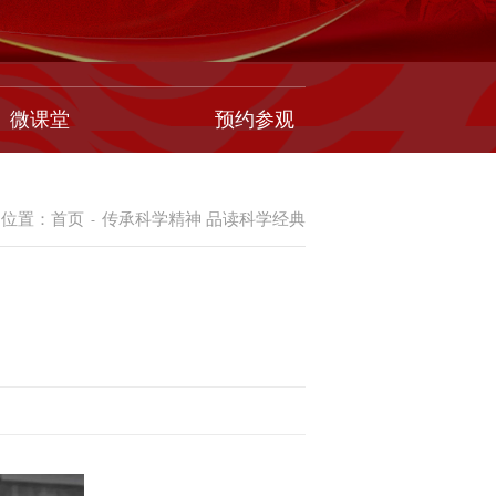
微课堂
预约参观
的位置：
首页
传承科学精神 品读科学经典
-
》