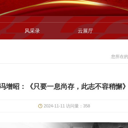
风采录
云展厅
您所在
冯增昭：《只要一息尚存，此志不容稍懈
2024-11-11
访问量：
358