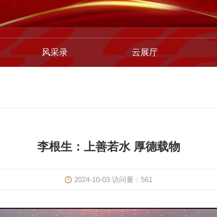
风采录
云展厅
李根生：上善若水 厚德载物
2024-10-03
访问量：
561