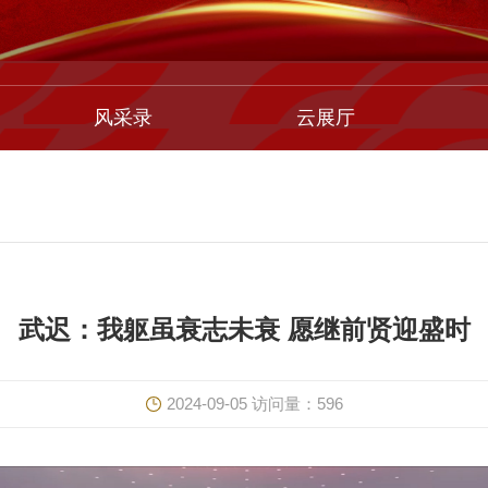
风采录
云展厅
武迟：我躯虽衰志未衰 愿继前贤迎盛时
2024-09-05
访问量：
596