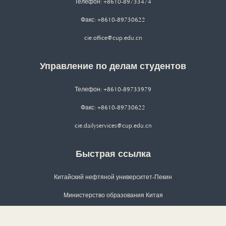
Телефон: +8610-89733474
Факс: +8610-89730622
cie.office@cup.edu.cn
Управление по делам студентов
Телефон: +8610-89733979
Факс: +8610-89730622
cie.dailyservices@cup.edu.cn
Быстрая ссылка
Китайский нефтяной университет-Пекин
Министерство образования Китая
Совет Китая по грантам